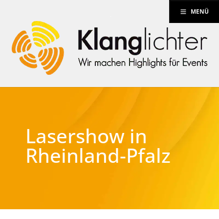
MENÜ
Lasershow in
Rheinland-Pfalz